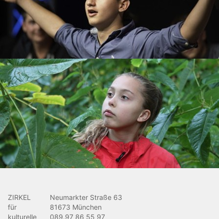
ZIRKEL
Neumarkter Straße 63
für
81673 München
kulturelle
089.97 86 55 97