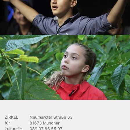
ZIRKEL
Neumarkter Straße 63
für
81673 München
kulturelle
089.97 86 55 97